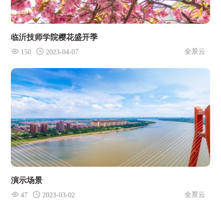
临沂技师学院樱花盛开季
全景云
150
2023-04-07
演示场景
全景云
47
2023-03-02