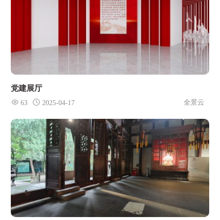
党建展厅
全景云
63
2025-04-17