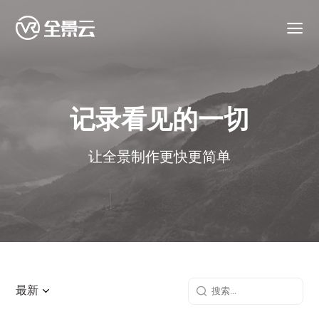
记录看见的一切
让全景制作更快更简单
最新