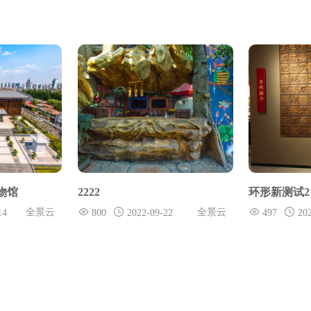
物馆
2222
环形新测试2
全景云
全景云
14
800
2022-09-22
497
20