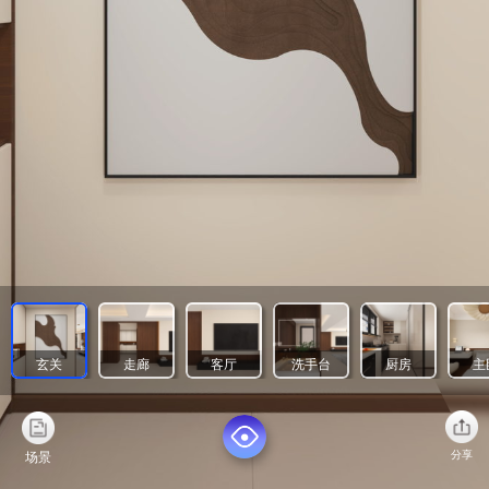
玄关
走廊
客厅
洗手台
厨房
主
分享
场景